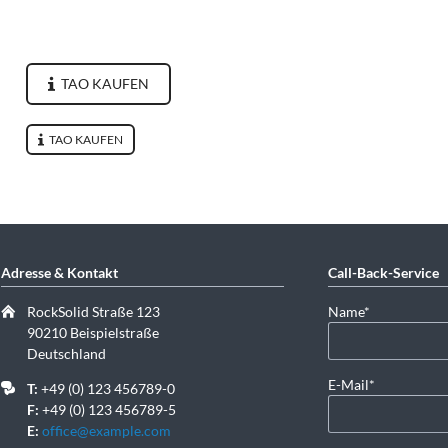
TAO KAUFEN
TAO KAUFEN
Adresse & Kontakt
Call-Back-Service
Pflichtfeld
RockSolid Straße 123
Name
*
90210 Beispielstraße
Deutschland
Pflichtfeld
E-Mail
*
T:
+49 (0) 123 456789-0
F:
+49 (0) 123 456789-5
E:
office@example.com