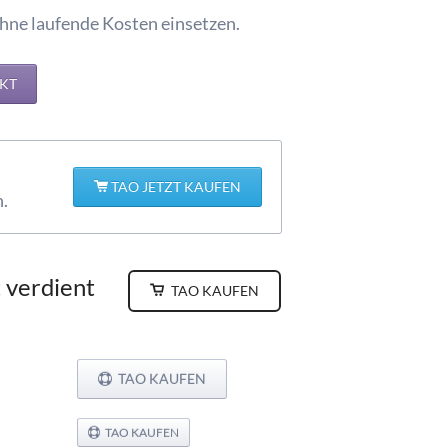
ohne laufende Kosten einsetzen.
EKT
TAO JETZT KAUFEN
.
t verdient
TAO KAUFEN
TAO KAUFEN
TAO KAUFEN