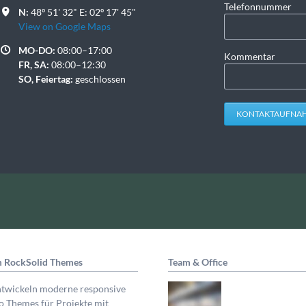
Telefonnummer
N:
48º 51' 32" E: 02º 17' 45"
View on Google Maps
MO-DO:
08:00–17:00
Kommentar
FR, SA:
08:00–12:30
SO, Feiertag:
geschlossen
KONTAKTAUFNA
 RockSolid Themes
Team & Office
ntwickeln moderne responsive
 Themes für Projekte mit