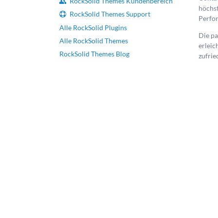
RockSolid Themes Kundenbereich
höchst
RockSolid Themes Support
Perfo
Alle RockSolid Plugins
Die p
Alle RockSolid Themes
erleic
RockSolid Themes Blog
zufri