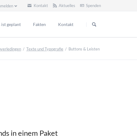
Kontakt
Aktuelles
Spenden
melden
Navigation
überspringen
ist geplant
Fakten
Kontakt
Naturschutz und Artenschutz
verledingen
Texte und Typografie
Buttons & Leisten
Gesundheit
Landschaft und Kultur
Nachhaltigkeit und Wirtschaftlichkeit
Gesellschaftspolitische Bedeutung
nds in einem Paket