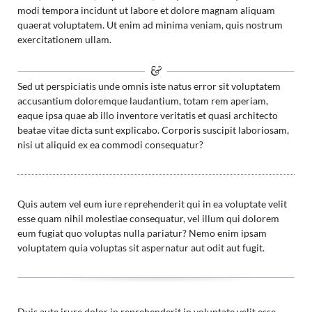
modi tempora incidunt ut labore et dolore magnam aliquam
quaerat voluptatem. Ut enim ad minima veniam, quis nostrum
exercitationem ullam.
Sed ut perspiciatis unde omnis iste natus error sit voluptatem
accusantium doloremque laudantium, totam rem aperiam,
eaque ipsa quae ab illo inventore veritatis et quasi architecto
beatae vitae dicta sunt explicabo. Corporis suscipit laboriosam,
nisi ut aliquid ex ea commodi consequatur?
Quis autem vel eum iure reprehenderit qui in ea voluptate velit
esse quam nihil molestiae consequatur, vel illum qui dolorem
eum fugiat quo voluptas nulla pariatur? Nemo enim ipsam
voluptatem quia voluptas sit aspernatur aut odit aut fugit.
Duis aute irure dolor in reprehenderit in voluptate velit esse