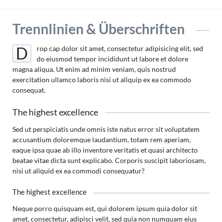
Trennlinien & Überschriften
rop cap dolor sit amet, consectetur adipisicing elit, sed
D
do eiusmod tempor incididunt ut labore et dolore
magna aliqua. Ut enim ad minim veniam, quis nostrud
exercitation ullamco laboris nisi ut aliquip ex ea commodo
consequat.
The highest excellence
Sed ut perspiciatis unde omnis iste natus error sit voluptatem
accusantium doloremque laudantium, totam rem aperiam,
eaque ipsa quae ab illo inventore veritatis et quasi architecto
beatae vitae dicta sunt explicabo. Corporis suscipit laboriosam,
nisi ut aliquid ex ea commodi consequatur?
The highest excellence
Neque porro quisquam est, qui dolorem ipsum quia dolor sit
amet, consectetur, adipisci velit, sed quia non numquam eius