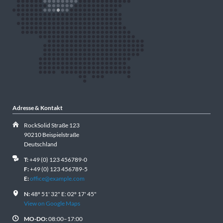
Adresse & Kontakt
RockSolid Straße 123
90210 Beispielstraße
Deutschland
T:
+49 (0) 123 456789-0
F:
+49 (0) 123 456789-5
E:
office@example.com
N:
48º 51' 32" E: 02º 17' 45"
View on Google Maps
MO-DO:
08:00–17:00