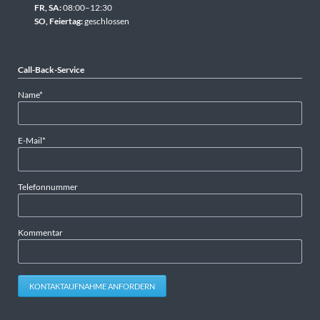
FR, SA:
08:00–12:30
SO, Feiertag:
geschlossen
Call-Back-Service
Pflichtfeld
Name
*
Pflichtfeld
E-Mail
*
Telefonnummer
Kommentar
KONTAKTAUFNAHME ANFORDERN